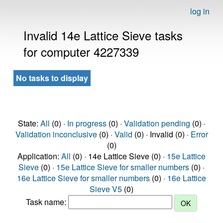
log in
Invalid 14e Lattice Sieve tasks
for computer 4227339
No tasks to display
State:
All
(0) ·
In progress
(0) ·
Validation pending
(0) ·
Validation inconclusive
(0) ·
Valid
(0) · Invalid (0) ·
Error
(0)
Application:
All
(0) · 14e Lattice Sieve (0) ·
15e Lattice
Sieve
(0) ·
15e Lattice Sieve for smaller numbers
(0) ·
16e Lattice Sieve for smaller numbers
(0) ·
16e Lattice
Sieve V5
(0)
Task name: