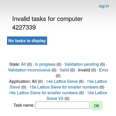
log in
Invalid tasks for computer
4227339
No tasks to display
State:
All
(0) ·
In progress
(0) ·
Validation pending
(0) ·
Validation inconclusive
(0) ·
Valid
(0) · Invalid (0) ·
Error
(0)
Application: All (0) ·
14e Lattice Sieve
(0) ·
15e Lattice
Sieve
(0) ·
15e Lattice Sieve for smaller numbers
(0) ·
16e Lattice Sieve for smaller numbers
(0) ·
16e Lattice
Sieve V5
(0)
Task name: