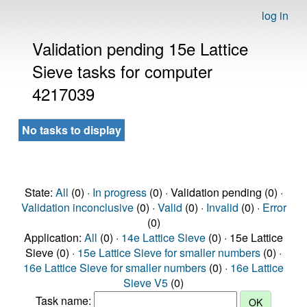
log in
Validation pending 15e Lattice
Sieve tasks for computer
4217039
No tasks to display
State:
All
(0) ·
In progress
(0) · Validation pending (0) ·
Validation inconclusive
(0) ·
Valid
(0) ·
Invalid
(0) ·
Error
(0)
Application:
All
(0) ·
14e Lattice Sieve
(0) · 15e Lattice
Sieve (0) ·
15e Lattice Sieve for smaller numbers
(0) ·
16e Lattice Sieve for smaller numbers
(0) ·
16e Lattice
Sieve V5
(0)
Task name: