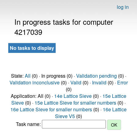
log in
In progress tasks for computer
4217039
No tasks to display
State:
All
(0) · In progress (0) ·
Validation pending
(0) ·
Validation inconclusive
(0) ·
Valid
(0) ·
Invalid
(0) ·
Error
(0)
Application: All (0) ·
14e Lattice Sieve
(0) ·
15e Lattice
Sieve
(0) ·
15e Lattice Sieve for smaller numbers
(0) ·
16e Lattice Sieve for smaller numbers
(0) ·
16e Lattice
Sieve V5
(0)
Task name: