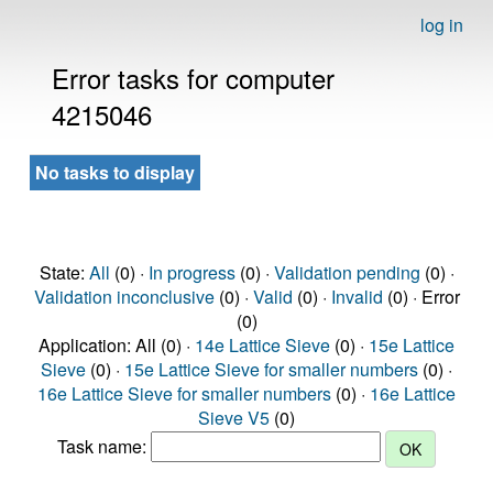
log in
Error tasks for computer
4215046
No tasks to display
State:
All
(0) ·
In progress
(0) ·
Validation pending
(0) ·
Validation inconclusive
(0) ·
Valid
(0) ·
Invalid
(0) · Error
(0)
Application: All (0) ·
14e Lattice Sieve
(0) ·
15e Lattice
Sieve
(0) ·
15e Lattice Sieve for smaller numbers
(0) ·
16e Lattice Sieve for smaller numbers
(0) ·
16e Lattice
Sieve V5
(0)
Task name: