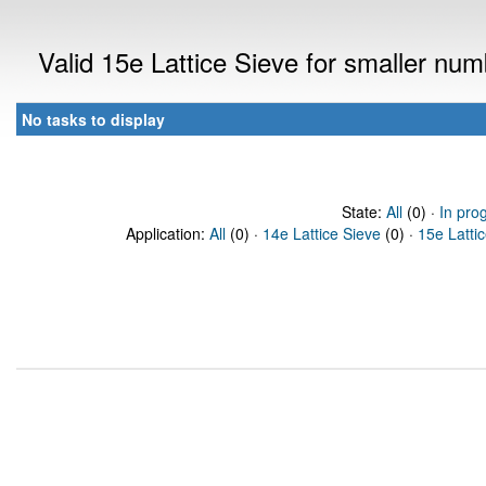
Valid 15e Lattice Sieve for smaller nu
No tasks to display
State:
All
(0) ·
In pro
Application:
All
(0) ·
14e Lattice Sieve
(0) ·
15e Latti