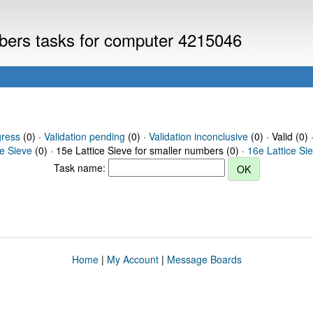
mbers tasks for computer 4215046
gress
(0) ·
Validation pending
(0) ·
Validation inconclusive
(0) · Valid (0) 
ce Sieve
(0) · 15e Lattice Sieve for smaller numbers (0) ·
16e Lattice Si
Task name:
Home
|
My Account
|
Message Boards