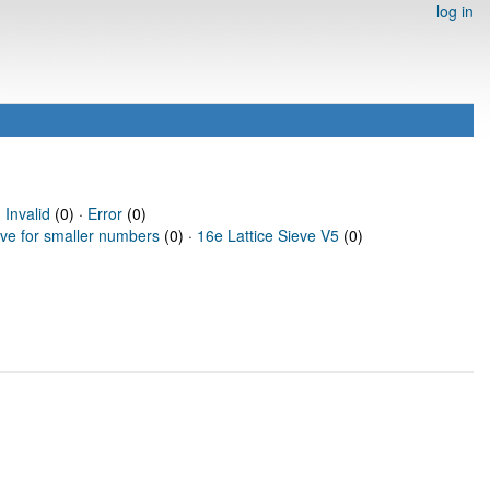
log in
·
Invalid
(0) ·
Error
(0)
eve for smaller numbers
(0) ·
16e Lattice Sieve V5
(0)