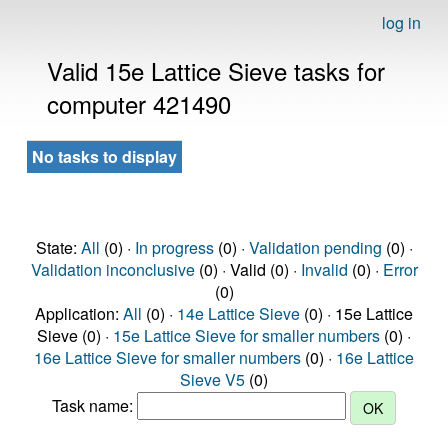
log in
Valid 15e Lattice Sieve tasks for
computer 421490
No tasks to display
State:
All
(0) ·
In progress
(0) ·
Validation pending
(0) ·
Validation inconclusive
(0) · Valid (0) ·
Invalid
(0) ·
Error
(0)
Application:
All
(0) ·
14e Lattice Sieve
(0) · 15e Lattice
Sieve (0) ·
15e Lattice Sieve for smaller numbers
(0) ·
16e Lattice Sieve for smaller numbers
(0) ·
16e Lattice
Sieve V5
(0)
Task name: