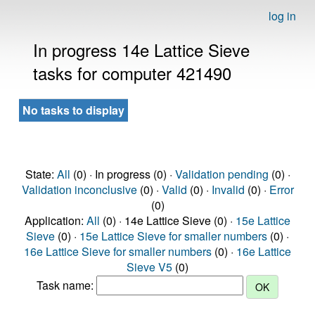
log in
In progress 14e Lattice Sieve
tasks for computer 421490
No tasks to display
State:
All
(0) · In progress (0) ·
Validation pending
(0) ·
Validation inconclusive
(0) ·
Valid
(0) ·
Invalid
(0) ·
Error
(0)
Application:
All
(0) · 14e Lattice Sieve (0) ·
15e Lattice
Sieve
(0) ·
15e Lattice Sieve for smaller numbers
(0) ·
16e Lattice Sieve for smaller numbers
(0) ·
16e Lattice
Sieve V5
(0)
Task name: