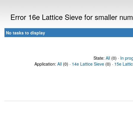
Error 16e Lattice Sieve for smaller nu
No tasks to display
State:
All
(0) ·
In pro
Application:
All
(0) ·
14e Lattice Sieve
(0) ·
15e Latti