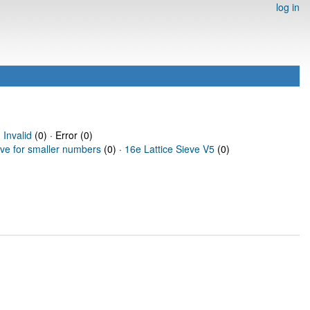
log in
·
Invalid
(0) · Error (0)
eve for smaller numbers
(0) ·
16e Lattice Sieve V5
(0)