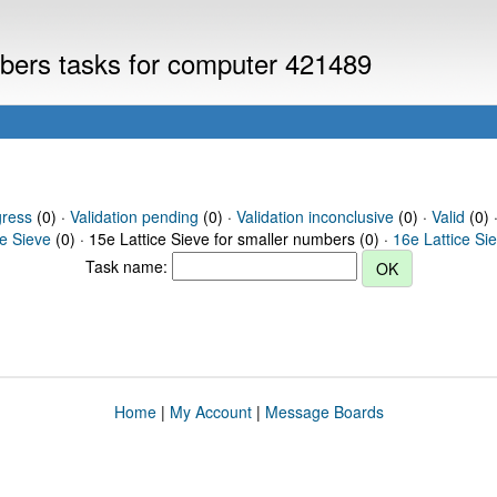
mbers tasks for computer 421489
gress
(0) ·
Validation pending
(0) ·
Validation inconclusive
(0) ·
Valid
(0) 
ce Sieve
(0) · 15e Lattice Sieve for smaller numbers (0) ·
16e Lattice Si
Task name:
Home
|
My Account
|
Message Boards