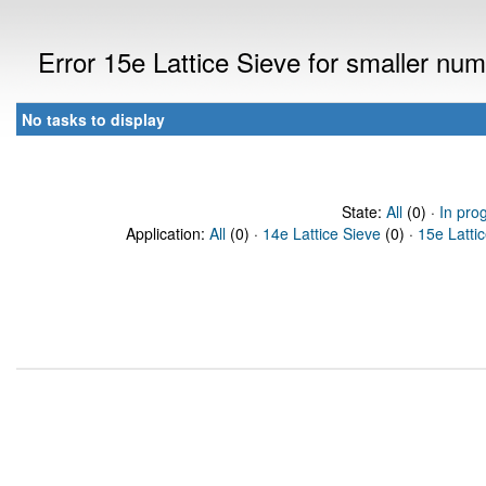
Error 15e Lattice Sieve for smaller nu
No tasks to display
State:
All
(0) ·
In pro
Application:
All
(0) ·
14e Lattice Sieve
(0) ·
15e Latti