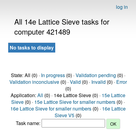
log in
All 14e Lattice Sieve tasks for
computer 421489
No tasks to display
State: All (0) ·
In progress
(0) ·
Validation pending
(0) ·
Validation inconclusive
(0) ·
Valid
(0) ·
Invalid
(0) ·
Error
(0)
Application:
All
(0) · 14e Lattice Sieve (0) ·
15e Lattice
Sieve
(0) ·
15e Lattice Sieve for smaller numbers
(0) ·
16e Lattice Sieve for smaller numbers
(0) ·
16e Lattice
Sieve V5
(0)
Task name: