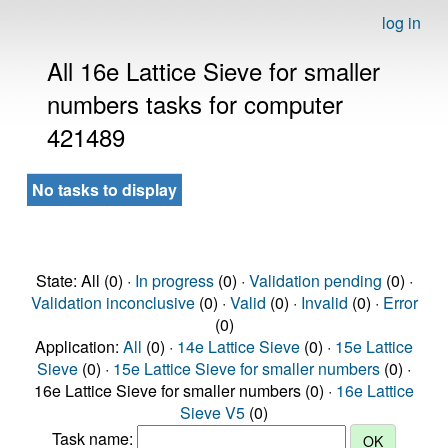
log in
All 16e Lattice Sieve for smaller
numbers tasks for computer
421489
No tasks to display
State: All (0) ·
In progress
(0) ·
Validation pending
(0) ·
Validation inconclusive
(0) ·
Valid
(0) ·
Invalid
(0) ·
Error
(0)
Application:
All
(0) ·
14e Lattice Sieve
(0) ·
15e Lattice
Sieve
(0) ·
15e Lattice Sieve for smaller numbers
(0) ·
16e Lattice Sieve for smaller numbers (0) ·
16e Lattice
Sieve V5
(0)
Task name: