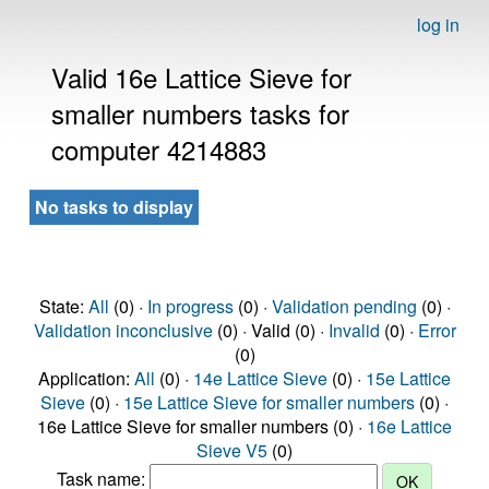
log in
Valid 16e Lattice Sieve for
smaller numbers tasks for
computer 4214883
No tasks to display
State:
All
(0) ·
In progress
(0) ·
Validation pending
(0) ·
Validation inconclusive
(0) · Valid (0) ·
Invalid
(0) ·
Error
(0)
Application:
All
(0) ·
14e Lattice Sieve
(0) ·
15e Lattice
Sieve
(0) ·
15e Lattice Sieve for smaller numbers
(0) ·
16e Lattice Sieve for smaller numbers (0) ·
16e Lattice
Sieve V5
(0)
Task name: