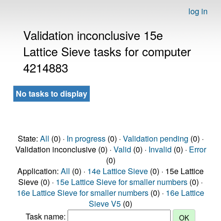
log in
Validation inconclusive 15e
Lattice Sieve tasks for computer
4214883
No tasks to display
State:
All
(0) ·
In progress
(0) ·
Validation pending
(0) ·
Validation inconclusive (0) ·
Valid
(0) ·
Invalid
(0) ·
Error
(0)
Application:
All
(0) ·
14e Lattice Sieve
(0) · 15e Lattice
Sieve (0) ·
15e Lattice Sieve for smaller numbers
(0) ·
16e Lattice Sieve for smaller numbers
(0) ·
16e Lattice
Sieve V5
(0)
Task name: