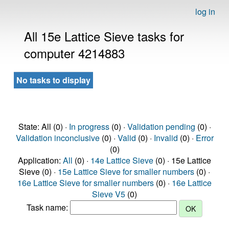
log in
All 15e Lattice Sieve tasks for
computer 4214883
No tasks to display
State: All (0) ·
In progress
(0) ·
Validation pending
(0) ·
Validation inconclusive
(0) ·
Valid
(0) ·
Invalid
(0) ·
Error
(0)
Application:
All
(0) ·
14e Lattice Sieve
(0) · 15e Lattice
Sieve (0) ·
15e Lattice Sieve for smaller numbers
(0) ·
16e Lattice Sieve for smaller numbers
(0) ·
16e Lattice
Sieve V5
(0)
Task name: