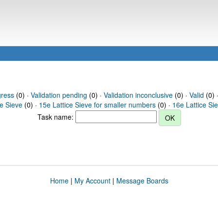
gress
(0) ·
Validation pending
(0) ·
Validation inconclusive
(0) ·
Valid
(0) 
ce Sieve
(0) ·
15e Lattice Sieve for smaller numbers
(0) ·
16e Lattice Si
Task name:
Home
|
My Account
|
Message Boards