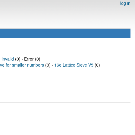
log in
·
Invalid
(0) · Error (0)
eve for smaller numbers
(0) ·
16e Lattice Sieve V5
(0)