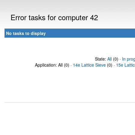
Error tasks for computer 42
No tasks to display
State:
All
(0) ·
In pro
Application: All (0) ·
14e Lattice Sieve
(0) ·
15e Latti