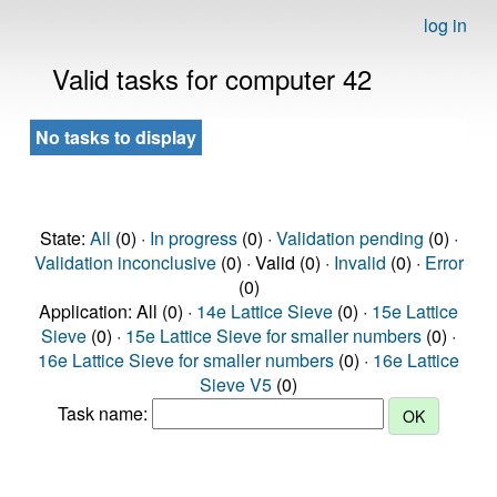
log in
Valid tasks for computer 42
No tasks to display
State:
All
(0) ·
In progress
(0) ·
Validation pending
(0) ·
Validation inconclusive
(0) · Valid (0) ·
Invalid
(0) ·
Error
(0)
Application: All (0) ·
14e Lattice Sieve
(0) ·
15e Lattice
Sieve
(0) ·
15e Lattice Sieve for smaller numbers
(0) ·
16e Lattice Sieve for smaller numbers
(0) ·
16e Lattice
Sieve V5
(0)
Task name: