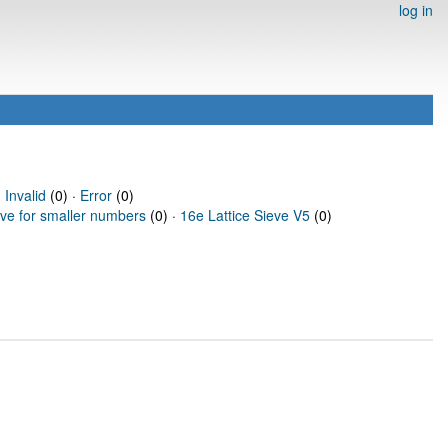
log in
·
Invalid
(0) ·
Error
(0)
eve for smaller numbers
(0) ·
16e Lattice Sieve V5
(0)