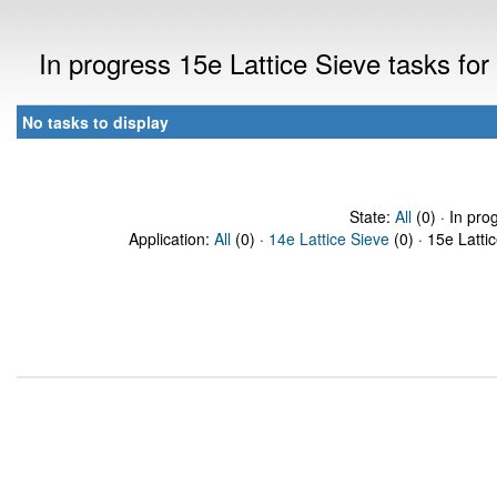
In progress 15e Lattice Sieve tasks fo
No tasks to display
State:
All
(0) · In pro
Application:
All
(0) ·
14e Lattice Sieve
(0) · 15e Latti