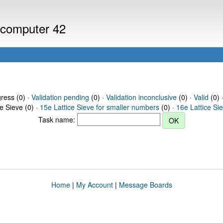
r computer 42
gress (0) ·
Validation pending
(0) ·
Validation inconclusive
(0) ·
Valid
(0) 
ce Sieve (0) ·
15e Lattice Sieve for smaller numbers
(0) ·
16e Lattice Si
Task name:
Home
|
My Account
|
Message Boards