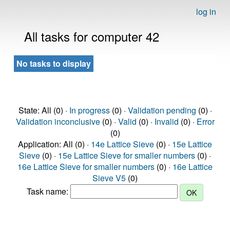
log in
All tasks for computer 42
No tasks to display
State: All (0) ·
In progress
(0) ·
Validation pending
(0) ·
Validation inconclusive
(0) ·
Valid
(0) ·
Invalid
(0) ·
Error
(0)
Application: All (0) ·
14e Lattice Sieve
(0) ·
15e Lattice
Sieve
(0) ·
15e Lattice Sieve for smaller numbers
(0) ·
16e Lattice Sieve for smaller numbers
(0) ·
16e Lattice
Sieve V5
(0)
Task name: