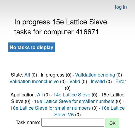
log in
In progress 15e Lattice Sieve
tasks for computer 416671
No tasks to display
State:
All
(0) · In progress (0) ·
Validation pending
(0) ·
Validation inconclusive
(0) ·
Valid
(0) ·
Invalid
(0) ·
Error
(0)
Application:
All
(0) ·
14e Lattice Sieve
(0) · 15e Lattice
Sieve (0) ·
15e Lattice Sieve for smaller numbers
(0) ·
16e Lattice Sieve for smaller numbers
(0) ·
16e Lattice
Sieve V5
(0)
Task name: