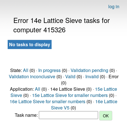
log in
Error 14e Lattice Sieve tasks for
computer 415326
No tasks to display
State:
All
(0) ·
In progress
(0) ·
Validation pending
(0) ·
Validation inconclusive
(0) ·
Valid
(0) ·
Invalid
(0) · Error
(0)
Application:
All
(0) · 14e Lattice Sieve (0) ·
15e Lattice
Sieve
(0) ·
15e Lattice Sieve for smaller numbers
(0) ·
16e Lattice Sieve for smaller numbers
(0) ·
16e Lattice
Sieve V5
(0)
Task name: