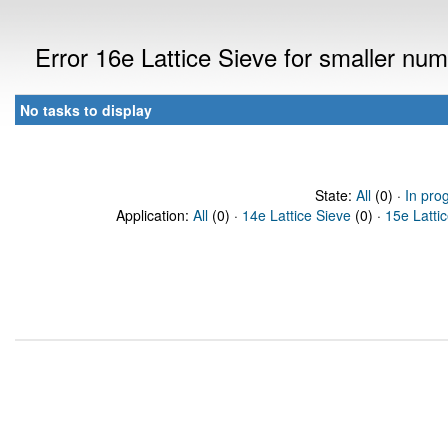
Error 16e Lattice Sieve for smaller nu
No tasks to display
State:
All
(0) ·
In pro
Application:
All
(0) ·
14e Lattice Sieve
(0) ·
15e Latti