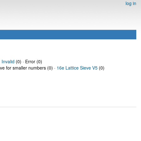
log in
·
Invalid
(0) · Error (0)
eve for smaller numbers (0) ·
16e Lattice Sieve V5
(0)