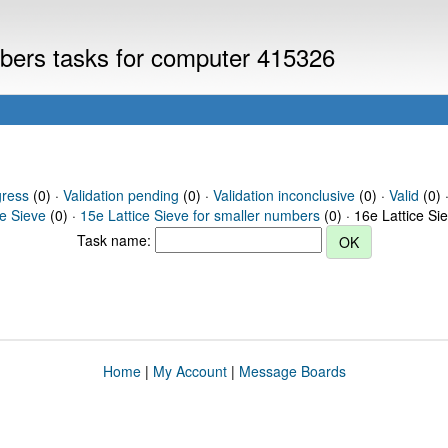
mbers tasks for computer 415326
gress
(0) ·
Validation pending
(0) ·
Validation inconclusive
(0) ·
Valid
(0) 
ce Sieve
(0) ·
15e Lattice Sieve for smaller numbers
(0) · 16e Lattice Si
Task name:
Home
|
My Account
|
Message Boards