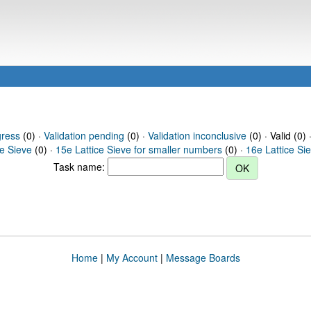
gress
(0) ·
Validation pending
(0) ·
Validation inconclusive
(0) · Valid (0) 
ce Sieve
(0) ·
15e Lattice Sieve for smaller numbers
(0) ·
16e Lattice Si
Task name:
Home
|
My Account
|
Message Boards