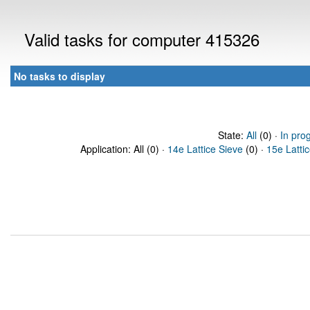
Valid tasks for computer 415326
No tasks to display
State:
All
(0) ·
In pro
Application: All (0) ·
14e Lattice Sieve
(0) ·
15e Latti