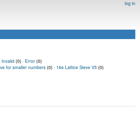
log in
·
Invalid
(0) ·
Error
(0)
eve for smaller numbers
(0) ·
16e Lattice Sieve V5
(0)