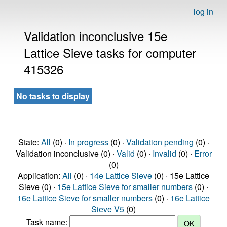
log in
Validation inconclusive 15e
Lattice Sieve tasks for computer
415326
No tasks to display
State:
All
(0) ·
In progress
(0) ·
Validation pending
(0) ·
Validation inconclusive (0) ·
Valid
(0) ·
Invalid
(0) ·
Error
(0)
Application:
All
(0) ·
14e Lattice Sieve
(0) · 15e Lattice
Sieve (0) ·
15e Lattice Sieve for smaller numbers
(0) ·
16e Lattice Sieve for smaller numbers
(0) ·
16e Lattice
Sieve V5
(0)
Task name: