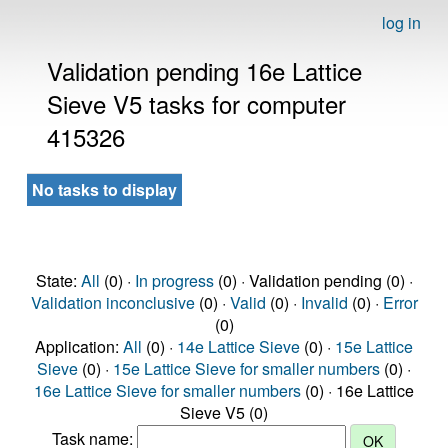
log in
Validation pending 16e Lattice
Sieve V5 tasks for computer
415326
No tasks to display
State:
All
(0) ·
In progress
(0) · Validation pending (0) ·
Validation inconclusive
(0) ·
Valid
(0) ·
Invalid
(0) ·
Error
(0)
Application:
All
(0) ·
14e Lattice Sieve
(0) ·
15e Lattice
Sieve
(0) ·
15e Lattice Sieve for smaller numbers
(0) ·
16e Lattice Sieve for smaller numbers
(0) · 16e Lattice
Sieve V5 (0)
Task name: