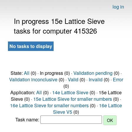
log in
In progress 15e Lattice Sieve
tasks for computer 415326
No tasks to display
State:
All
(0) · In progress (0) ·
Validation pending
(0) ·
Validation inconclusive
(0) ·
Valid
(0) ·
Invalid
(0) ·
Error
(0)
Application:
All
(0) ·
14e Lattice Sieve
(0) · 15e Lattice
Sieve (0) ·
15e Lattice Sieve for smaller numbers
(0) ·
16e Lattice Sieve for smaller numbers
(0) ·
16e Lattice
Sieve V5
(0)
Task name: