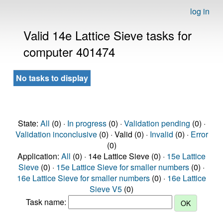
log in
Valid 14e Lattice Sieve tasks for
computer 401474
No tasks to display
State:
All
(0) ·
In progress
(0) ·
Validation pending
(0) ·
Validation inconclusive
(0) · Valid (0) ·
Invalid
(0) ·
Error
(0)
Application:
All
(0) · 14e Lattice Sieve (0) ·
15e Lattice
Sieve
(0) ·
15e Lattice Sieve for smaller numbers
(0) ·
16e Lattice Sieve for smaller numbers
(0) ·
16e Lattice
Sieve V5
(0)
Task name: