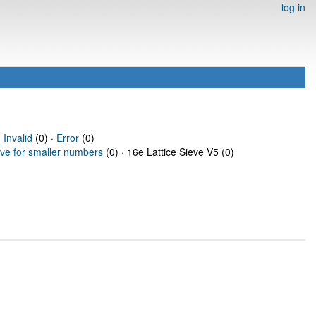
log in
·
Invalid
(0) ·
Error
(0)
eve for smaller numbers
(0) · 16e Lattice Sieve V5 (0)