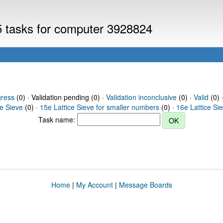
V5 tasks for computer 3928824
gress
(0) · Validation pending (0) ·
Validation inconclusive
(0) ·
Valid
(0) 
ce Sieve
(0) ·
15e Lattice Sieve for smaller numbers
(0) ·
16e Lattice Si
Task name:
Home
|
My Account
|
Message Boards