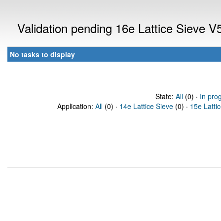
Validation pending 16e Lattice Sieve 
No tasks to display
State:
All
(0) ·
In pro
Application:
All
(0) ·
14e Lattice Sieve
(0) ·
15e Latti