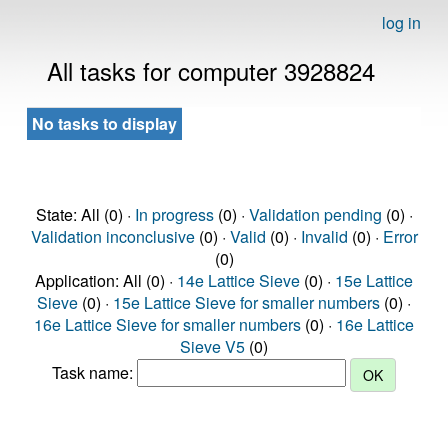
log in
All tasks for computer 3928824
No tasks to display
State: All (0) ·
In progress
(0) ·
Validation pending
(0) ·
Validation inconclusive
(0) ·
Valid
(0) ·
Invalid
(0) ·
Error
(0)
Application: All (0) ·
14e Lattice Sieve
(0) ·
15e Lattice
Sieve
(0) ·
15e Lattice Sieve for smaller numbers
(0) ·
16e Lattice Sieve for smaller numbers
(0) ·
16e Lattice
Sieve V5
(0)
Task name: