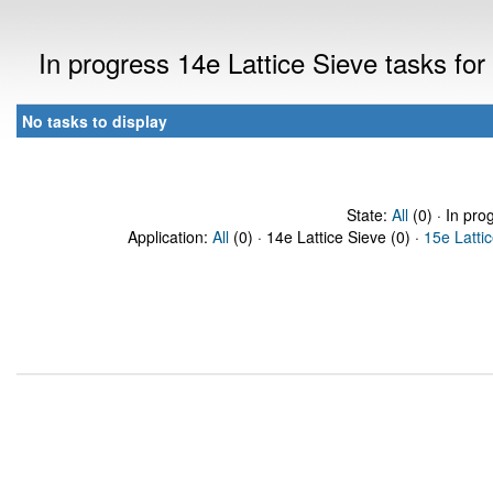
In progress 14e Lattice Sieve tasks fo
No tasks to display
State:
All
(0) · In pro
Application:
All
(0) · 14e Lattice Sieve (0) ·
15e Latti