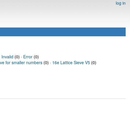
log in
·
Invalid
(0) ·
Error
(0)
eve for smaller numbers
(0) ·
16e Lattice Sieve V5
(0)