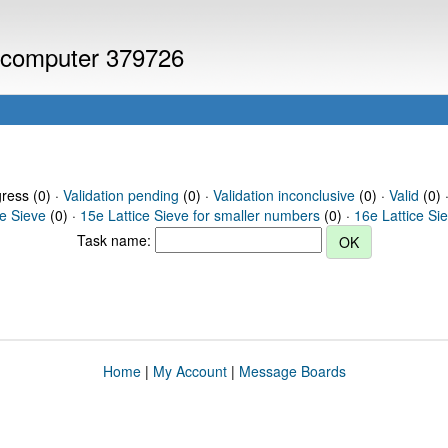
r computer 379726
gress (0) ·
Validation pending
(0) ·
Validation inconclusive
(0) ·
Valid
(0) 
ce Sieve
(0) ·
15e Lattice Sieve for smaller numbers
(0) ·
16e Lattice Si
Task name:
Home
|
My Account
|
Message Boards