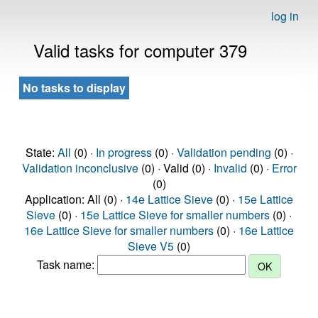
log in
Valid tasks for computer 379
No tasks to display
State:
All
(0) ·
In progress
(0) ·
Validation pending
(0) ·
Validation inconclusive
(0) · Valid (0) ·
Invalid
(0) ·
Error
(0)
Application: All (0) ·
14e Lattice Sieve
(0) ·
15e Lattice
Sieve
(0) ·
15e Lattice Sieve for smaller numbers
(0) ·
16e Lattice Sieve for smaller numbers
(0) ·
16e Lattice
Sieve V5
(0)
Task name: