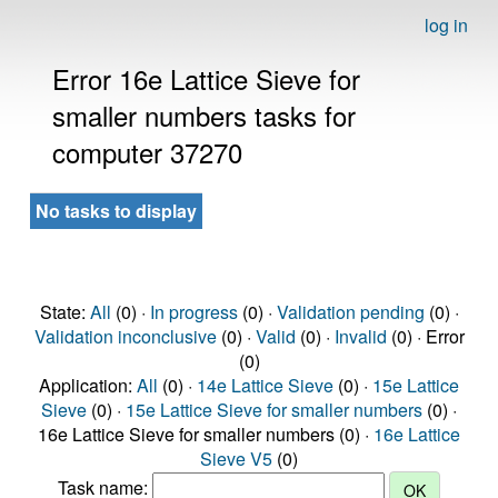
log in
Error 16e Lattice Sieve for
smaller numbers tasks for
computer 37270
No tasks to display
State:
All
(0) ·
In progress
(0) ·
Validation pending
(0) ·
Validation inconclusive
(0) ·
Valid
(0) ·
Invalid
(0) · Error
(0)
Application:
All
(0) ·
14e Lattice Sieve
(0) ·
15e Lattice
Sieve
(0) ·
15e Lattice Sieve for smaller numbers
(0) ·
16e Lattice Sieve for smaller numbers (0) ·
16e Lattice
Sieve V5
(0)
Task name: