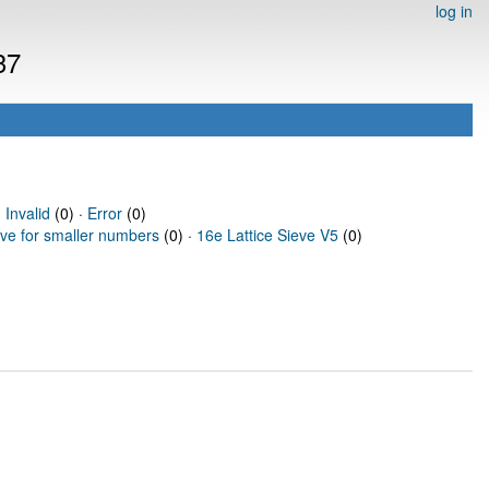
log in
37
·
Invalid
(0) ·
Error
(0)
eve for smaller numbers
(0) ·
16e Lattice Sieve V5
(0)