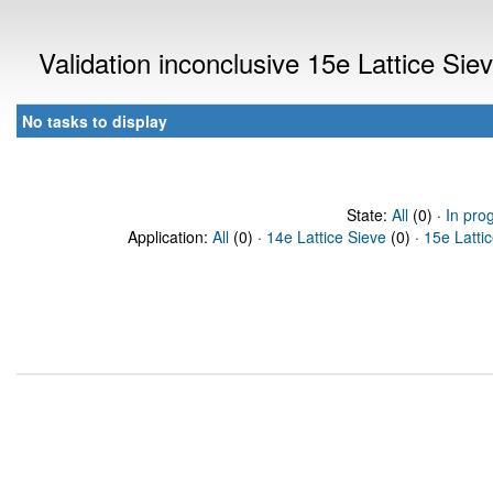
Validation inconclusive 15e Lattice Si
No tasks to display
State:
All
(0) ·
In pro
Application:
All
(0) ·
14e Lattice Sieve
(0) ·
15e Latti