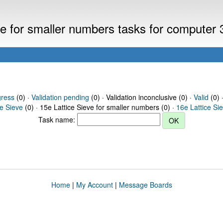
eve for smaller numbers tasks for computer 
gress
(0) ·
Validation pending
(0) · Validation inconclusive (0) ·
Valid
(0) 
ce Sieve
(0) · 15e Lattice Sieve for smaller numbers (0) ·
16e Lattice Si
Task name:
Home
|
My Account
|
Message Boards