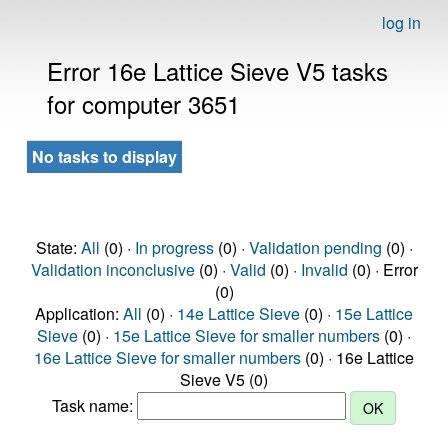
log in
Error 16e Lattice Sieve V5 tasks
for computer 3651
No tasks to display
State:
All
(0) ·
In progress
(0) ·
Validation pending
(0) ·
Validation inconclusive
(0) ·
Valid
(0) ·
Invalid
(0) · Error
(0)
Application:
All
(0) ·
14e Lattice Sieve
(0) ·
15e Lattice
Sieve
(0) ·
15e Lattice Sieve for smaller numbers
(0) ·
16e Lattice Sieve for smaller numbers
(0) · 16e Lattice
Sieve V5 (0)
Task name: