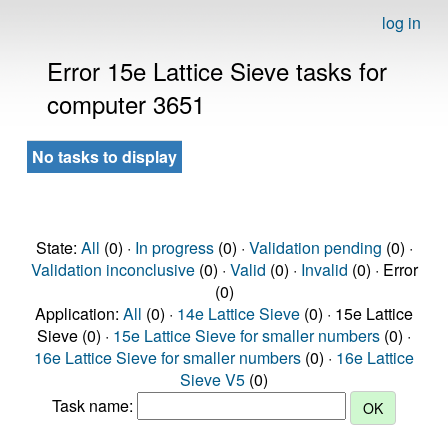
log in
Error 15e Lattice Sieve tasks for
computer 3651
No tasks to display
State:
All
(0) ·
In progress
(0) ·
Validation pending
(0) ·
Validation inconclusive
(0) ·
Valid
(0) ·
Invalid
(0) · Error
(0)
Application:
All
(0) ·
14e Lattice Sieve
(0) · 15e Lattice
Sieve (0) ·
15e Lattice Sieve for smaller numbers
(0) ·
16e Lattice Sieve for smaller numbers
(0) ·
16e Lattice
Sieve V5
(0)
Task name: