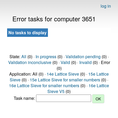
log in
Error tasks for computer 3651
No tasks to display
State:
All
(0) ·
In progress
(0) ·
Validation pending
(0) ·
Validation inconclusive
(0) ·
Valid
(0) ·
Invalid
(0) · Error
(0)
Application: All (0) ·
14e Lattice Sieve
(0) ·
15e Lattice
Sieve
(0) ·
15e Lattice Sieve for smaller numbers
(0) ·
16e Lattice Sieve for smaller numbers
(0) ·
16e Lattice
Sieve V5
(0)
Task name: