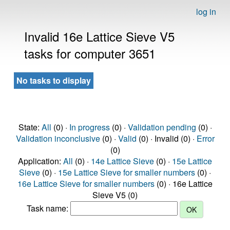
log in
Invalid 16e Lattice Sieve V5
tasks for computer 3651
No tasks to display
State:
All
(0) ·
In progress
(0) ·
Validation pending
(0) ·
Validation inconclusive
(0) ·
Valid
(0) · Invalid (0) ·
Error
(0)
Application:
All
(0) ·
14e Lattice Sieve
(0) ·
15e Lattice
Sieve
(0) ·
15e Lattice Sieve for smaller numbers
(0) ·
16e Lattice Sieve for smaller numbers
(0) · 16e Lattice
Sieve V5 (0)
Task name: