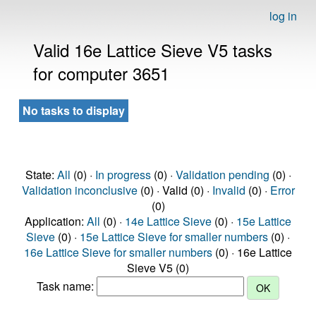
log in
Valid 16e Lattice Sieve V5 tasks
for computer 3651
No tasks to display
State:
All
(0) ·
In progress
(0) ·
Validation pending
(0) ·
Validation inconclusive
(0) · Valid (0) ·
Invalid
(0) ·
Error
(0)
Application:
All
(0) ·
14e Lattice Sieve
(0) ·
15e Lattice
Sieve
(0) ·
15e Lattice Sieve for smaller numbers
(0) ·
16e Lattice Sieve for smaller numbers
(0) · 16e Lattice
Sieve V5 (0)
Task name: