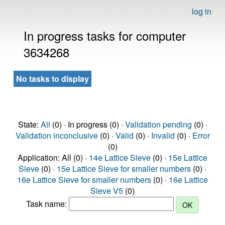
log in
In progress tasks for computer
3634268
No tasks to display
State:
All
(0) · In progress (0) ·
Validation pending
(0) ·
Validation inconclusive
(0) ·
Valid
(0) ·
Invalid
(0) ·
Error
(0)
Application: All (0) ·
14e Lattice Sieve
(0) ·
15e Lattice
Sieve
(0) ·
15e Lattice Sieve for smaller numbers
(0) ·
16e Lattice Sieve for smaller numbers
(0) ·
16e Lattice
Sieve V5
(0)
Task name: