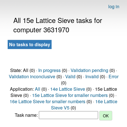
log in
All 15e Lattice Sieve tasks for
computer 3631970
No tasks to display
State: All (0) ·
In progress
(0) ·
Validation pending
(0) ·
Validation inconclusive
(0) ·
Valid
(0) ·
Invalid
(0) ·
Error
(0)
Application:
All
(0) ·
14e Lattice Sieve
(0) · 15e Lattice
Sieve (0) ·
15e Lattice Sieve for smaller numbers
(0) ·
16e Lattice Sieve for smaller numbers
(0) ·
16e Lattice
Sieve V5
(0)
Task name: