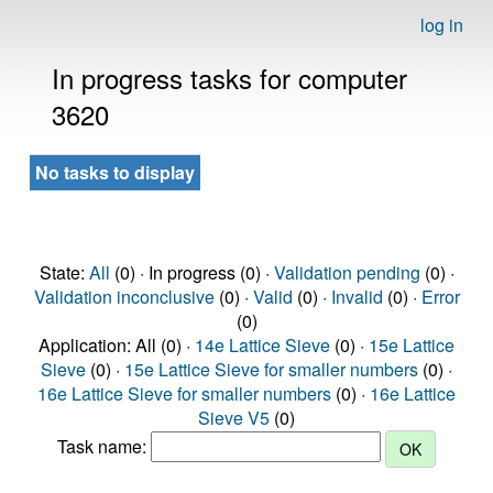
log in
In progress tasks for computer
3620
No tasks to display
State:
All
(0) · In progress (0) ·
Validation pending
(0) ·
Validation inconclusive
(0) ·
Valid
(0) ·
Invalid
(0) ·
Error
(0)
Application: All (0) ·
14e Lattice Sieve
(0) ·
15e Lattice
Sieve
(0) ·
15e Lattice Sieve for smaller numbers
(0) ·
16e Lattice Sieve for smaller numbers
(0) ·
16e Lattice
Sieve V5
(0)
Task name: