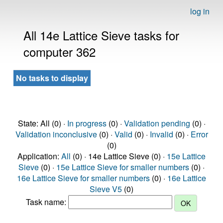
log in
All 14e Lattice Sieve tasks for
computer 362
No tasks to display
State: All (0) ·
In progress
(0) ·
Validation pending
(0) ·
Validation inconclusive
(0) ·
Valid
(0) ·
Invalid
(0) ·
Error
(0)
Application:
All
(0) · 14e Lattice Sieve (0) ·
15e Lattice
Sieve
(0) ·
15e Lattice Sieve for smaller numbers
(0) ·
16e Lattice Sieve for smaller numbers
(0) ·
16e Lattice
Sieve V5
(0)
Task name: