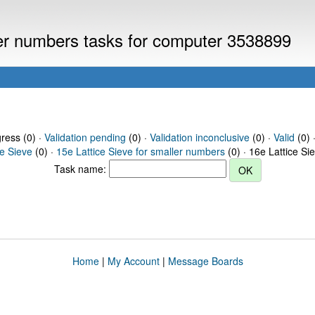
ller numbers tasks for computer 3538899
gress (0) ·
Validation pending
(0) ·
Validation inconclusive
(0) ·
Valid
(0) 
ce Sieve
(0) ·
15e Lattice Sieve for smaller numbers
(0) · 16e Lattice Si
Task name:
Home
|
My Account
|
Message Boards