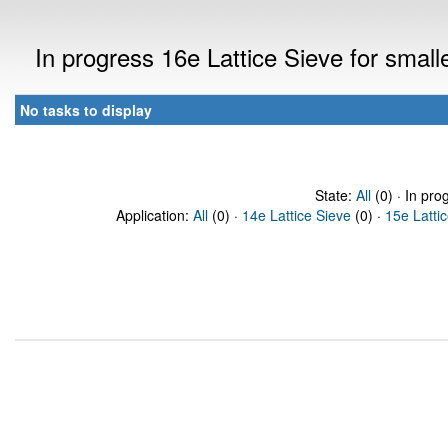
In progress 16e Lattice Sieve for sma
No tasks to display
State:
All
(0) · In pro
Application:
All
(0) ·
14e Lattice Sieve
(0) ·
15e Latti