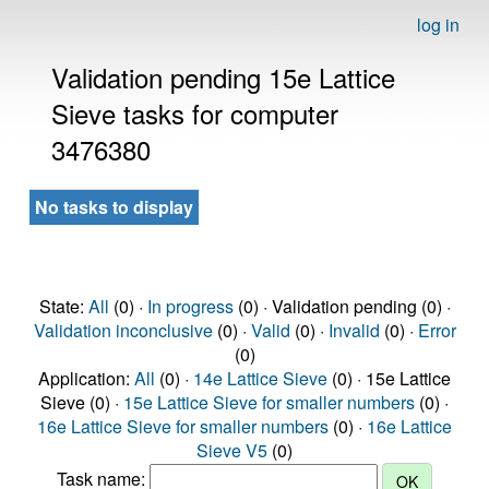
log in
Validation pending 15e Lattice
Sieve tasks for computer
3476380
No tasks to display
State:
All
(0) ·
In progress
(0) · Validation pending (0) ·
Validation inconclusive
(0) ·
Valid
(0) ·
Invalid
(0) ·
Error
(0)
Application:
All
(0) ·
14e Lattice Sieve
(0) · 15e Lattice
Sieve (0) ·
15e Lattice Sieve for smaller numbers
(0) ·
16e Lattice Sieve for smaller numbers
(0) ·
16e Lattice
Sieve V5
(0)
Task name: