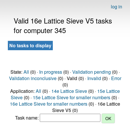
log in
Valid 16e Lattice Sieve V5 tasks
for computer 345
No tasks to display
State:
All
(0) ·
In progress
(0) ·
Validation pending
(0) ·
Validation inconclusive
(0) · Valid (0) ·
Invalid
(0) ·
Error
(0)
Application:
All
(0) ·
14e Lattice Sieve
(0) ·
15e Lattice
Sieve
(0) ·
15e Lattice Sieve for smaller numbers
(0) ·
16e Lattice Sieve for smaller numbers
(0) · 16e Lattice
Sieve V5 (0)
Task name: