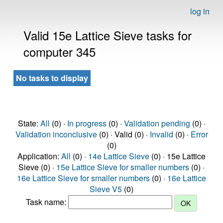
log in
Valid 15e Lattice Sieve tasks for
computer 345
No tasks to display
State:
All
(0) ·
In progress
(0) ·
Validation pending
(0) ·
Validation inconclusive
(0) · Valid (0) ·
Invalid
(0) ·
Error
(0)
Application:
All
(0) ·
14e Lattice Sieve
(0) · 15e Lattice
Sieve (0) ·
15e Lattice Sieve for smaller numbers
(0) ·
16e Lattice Sieve for smaller numbers
(0) ·
16e Lattice
Sieve V5
(0)
Task name: