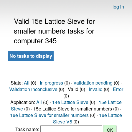
log in
Valid 15e Lattice Sieve for
smaller numbers tasks for
computer 345
No tasks to display
State:
All
(0) ·
In progress
(0) ·
Validation pending
(0) ·
Validation inconclusive
(0) · Valid (0) ·
Invalid
(0) ·
Error
(0)
Application:
All
(0) ·
14e Lattice Sieve
(0) ·
15e Lattice
Sieve
(0) · 15e Lattice Sieve for smaller numbers (0) ·
16e Lattice Sieve for smaller numbers
(0) ·
16e Lattice
Sieve V5
(0)
Task name: