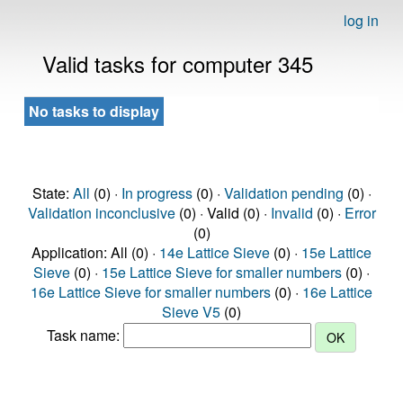
log in
Valid tasks for computer 345
No tasks to display
State:
All
(0) ·
In progress
(0) ·
Validation pending
(0) ·
Validation inconclusive
(0) · Valid (0) ·
Invalid
(0) ·
Error
(0)
Application: All (0) ·
14e Lattice Sieve
(0) ·
15e Lattice
Sieve
(0) ·
15e Lattice Sieve for smaller numbers
(0) ·
16e Lattice Sieve for smaller numbers
(0) ·
16e Lattice
Sieve V5
(0)
Task name: