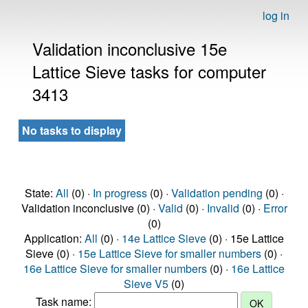
log in
Validation inconclusive 15e
Lattice Sieve tasks for computer
3413
No tasks to display
State:
All
(0) ·
In progress
(0) ·
Validation pending
(0) ·
Validation inconclusive (0) ·
Valid
(0) ·
Invalid
(0) ·
Error
(0)
Application:
All
(0) ·
14e Lattice Sieve
(0) · 15e Lattice
Sieve (0) ·
15e Lattice Sieve for smaller numbers
(0) ·
16e Lattice Sieve for smaller numbers
(0) ·
16e Lattice
Sieve V5
(0)
Task name: