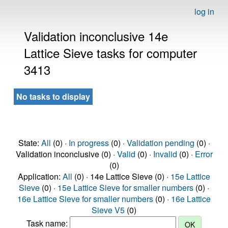
log in
Validation inconclusive 14e
Lattice Sieve tasks for computer
3413
No tasks to display
State:
All
(0) ·
In progress
(0) ·
Validation pending
(0) ·
Validation inconclusive (0) ·
Valid
(0) ·
Invalid
(0) ·
Error
(0)
Application:
All
(0) · 14e Lattice Sieve (0) ·
15e Lattice
Sieve
(0) ·
15e Lattice Sieve for smaller numbers
(0) ·
16e Lattice Sieve for smaller numbers
(0) ·
16e Lattice
Sieve V5
(0)
Task name: